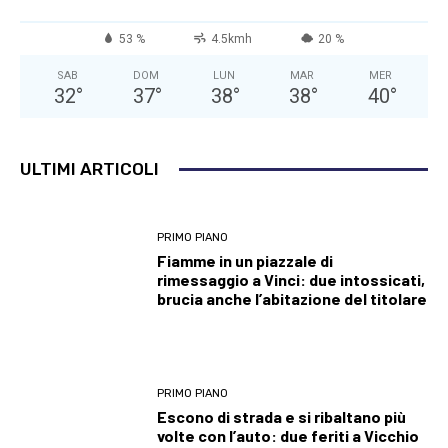
53 %
4.5kmh
20 %
SAB
DOM
LUN
MAR
MER
32
°
37
°
38
°
38
°
40
°
ULTIMI ARTICOLI
PRIMO PIANO
Fiamme in un piazzale di
rimessaggio a Vinci: due intossicati,
brucia anche l’abitazione del titolare
PRIMO PIANO
Escono di strada e si ribaltano più
volte con l’auto: due feriti a Vicchio