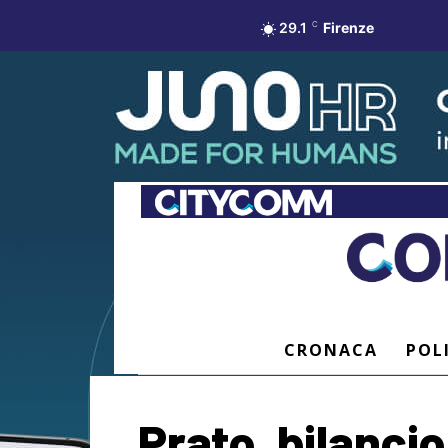
29.1
C
Firenze
CRONACA
POL
Prato, bilancio