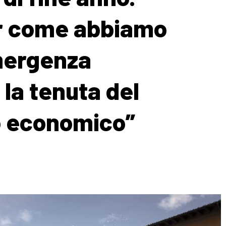
er come abbiamo
emergenza
 la tenuta del
o economico”