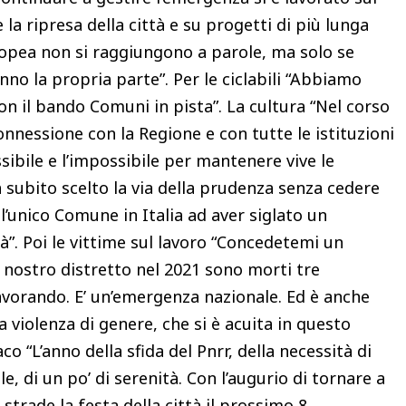
la ripresa della città e su progetti di più lunga
uropea non si raggiungono a parole, ma solo se
nno la propria parte”. Per le ciclabili “Abbiamo
n il bando Comuni in pista”. La cultura “Nel corso
onnessione con la Regione e con tutte le istituzioni
ssibile e l’impossibile per mantenere vive le
subito scelto la via della prudenza senza cedere
 l’unico Comune in Italia ad aver siglato un
tà”. Poi le vittime sul lavoro “Concedetemi un
l nostro distretto nel 2021 sono morti tre
lavorando. E’ un’emergenza nazionale. Ed è anche
 violenza di genere, che si è acuita in questo
co “L’anno della sfida del Pnrr, della necessità di
, di un po’ di serenità. Con l’augurio di tornare a
 strade la festa della città il prossimo 8