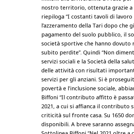
nostro territorio, ottenuta grazie a
riepiloga “I costanti tavoli di lav
l’azzeramento della Tari dopo che gi
pagamento del suolo pubblico, il sost
società sportive che hanno dovuto ra
subito perdite”. Quindi “Non dimenti
servizi sociali e la Società della sa
delle attività con risultati important
servizi per gli anziani. Si è prosegui
povertà e l’inclusione sociale, abbi
Biffoni “Il contributo affitto è pass
2021, a cui si affianca il contribut
criticità sul fronte casa. Su 1650 
disponibili. A breve saranno assegna
Sottolinea Biffoni “Nel 2021 oltre a 