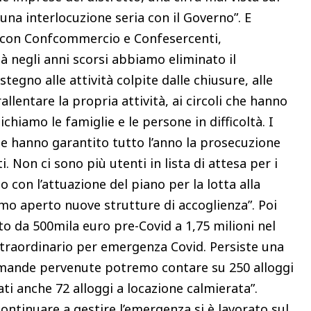
 una interlocuzione seria con il Governo”. E
oro con Confcommercio e Confesercenti,
à negli anni scorsi abbiamo eliminato il
egno alle attività colpite dalle chiusure, alle
llentare la propria attività, ai circoli che hanno
chiamo le famiglie e le persone in difficoltà. I
lute hanno garantito tutto l’anno la prosecuzione
i. Non ci sono più utenti in lista di attesa per i
to con l’attuazione del piano per la lotta alla
amo aperto nuove strutture di accoglienza”. Poi
ato da 500mila euro pre-Covid a 1,75 milioni nel
o straordinario per emergenza Covid. Persiste una
domande pervenute potremo contare su 250 alloggi
ti anche 72 alloggi a locazione calmierata”.
continuare a gestire l’emergenza si è lavorato sul