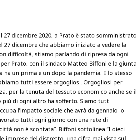
Condividere
l 27 dicembre 2020, a Prato è stato somministrato
uel 27 dicembre che abbiamo iniziato a vedere la
con difficoltà, stiamo parlando di ripresa da ogni
1 per Prato, con il sindaco Matteo Biffoni e la giunta
ita ha un prima e un dopo la pandemia. E lo stesso
bbiamo tutti essere orgogliosi. Orgogliosi per
a, per la tenuta del tessuto economico anche se il
 più di ogni altro ha sofferto. Siamo tutti
occupa l’impatto sociale che avrà da gennaio lo
avorato tutti ogni giorno con una rete di
ttà non è scontata”. Biffoni sottolinea “I dieci
le imprese del distretto, una cifra mai vista sul