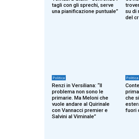
tagli con gli sprechi, serve
trover
una pianificazione puntuale”
su di
del c
Politica
Politica
Renzi in Versiliana: “Il
Conte
problema non sono le
prima
primarie. Ma Meloni che
che si
vuole andare al Quirinale
ester
con Vannacci premier e
fuori 
Salvini al Viminale”