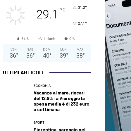
°
31.2
°
C
29.1
°
27.1
64 %
1.1kmh
0 %
VEN
SAB
DOM
LUN
MAR
36
°
36
°
40
°
39
°
38
°
ULTIMI ARTICOLI
ECONOMIA
Vacanze al mare, rincari
del 12,9%: a Viareggio la
spesa media è di 232 euro
a settimana
SPORT
Fiorentina, pareggio nel