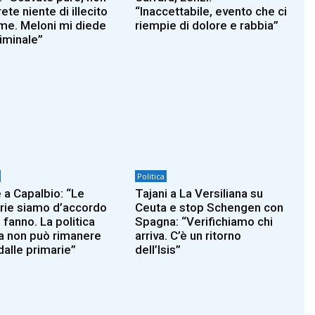
ete niente di illecito
“Inaccettabile, evento che ci
 me. Meloni mi diede
riempie di dolore e rabbia”
riminale”
Politica
 a Capalbio: “Le
Tajani a La Versiliana su
rie siamo d’accordo
Ceuta e stop Schengen con
 fanno. La politica
Spagna: “Verifichiamo chi
a non può rimanere
arriva. C’è un ritorno
dalle primarie”
dell’Isis”