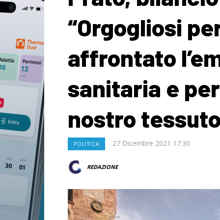
“Orgogliosi p
affrontato l’
sanitaria e per
nostro tessut
27 Dicembre 2021 17:30
POLITICA
REDAZIONE