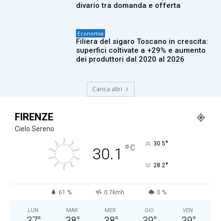
divario tra domanda e offerta
Economia
Filiera del sigaro Toscano in crescita:
superfici coltivate a +29% e aumento
dei produttori dal 2020 al 2026
Carica altri
FIRENZE
Cielo Sereno
°
30.5
°
C
30.1
°
28.2
61 %
0.7kmh
0 %
LUN
MAR
MER
GIO
VEN
37
°
38
°
38
°
39
°
39
°