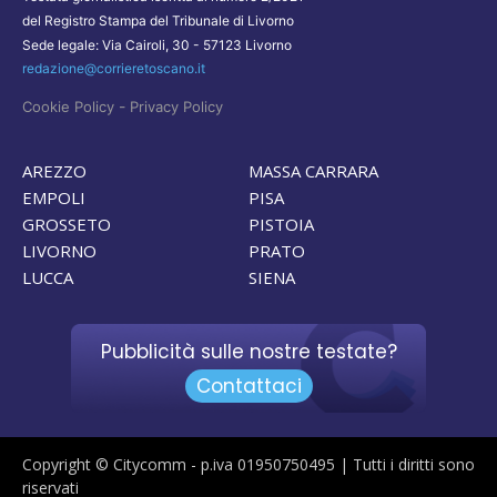
del Registro Stampa del Tribunale di Livorno
Sede legale: Via Cairoli, 30 - 57123 Livorno
redazione@corrieretoscano.it
-
Cookie Policy
Privacy Policy
AREZZO
MASSA CARRARA
EMPOLI
PISA
GROSSETO
PISTOIA
LIVORNO
PRATO
LUCCA
SIENA
Pubblicità sulle nostre testate?
Contattaci
Copyright © Citycomm - p.iva 01950750495 | Tutti i diritti sono
riservati