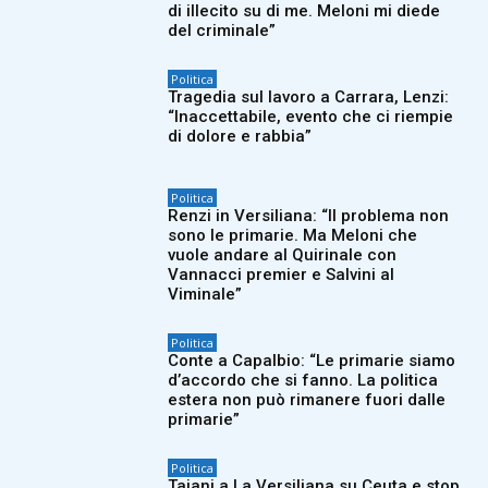
di illecito su di me. Meloni mi diede
del criminale”
Politica
Tragedia sul lavoro a Carrara, Lenzi:
“Inaccettabile, evento che ci riempie
di dolore e rabbia”
Politica
Renzi in Versiliana: “Il problema non
sono le primarie. Ma Meloni che
vuole andare al Quirinale con
Vannacci premier e Salvini al
Viminale”
Politica
Conte a Capalbio: “Le primarie siamo
d’accordo che si fanno. La politica
estera non può rimanere fuori dalle
primarie”
Politica
Tajani a La Versiliana su Ceuta e stop