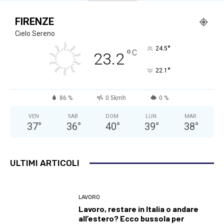
FIRENZE
Cielo Sereno
°
24.5
°
C
23.2
°
22.1
86 %
0.5kmh
0 %
VEN
SAB
DOM
LUN
MAR
37
°
36
°
40
°
39
°
38
°
ULTIMI ARTICOLI
LAVORO
Lavoro, restare in Italia o andare
all’estero? Ecco bussola per