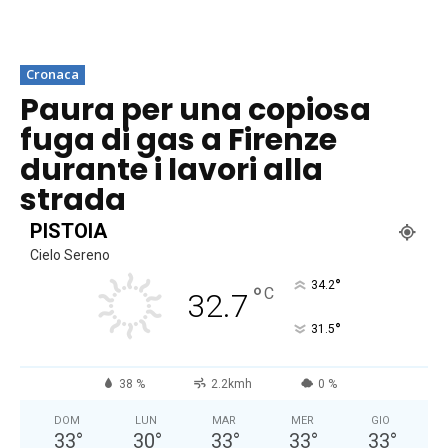
Cronaca
Paura per una copiosa
fuga di gas a Firenze
durante i lavori alla
strada
PISTOIA
Cielo Sereno
°
34.2
°
C
32.7
°
31.5
38 %
2.2kmh
0 %
DOM
LUN
MAR
MER
GIO
33
°
30
°
33
°
33
°
33
°