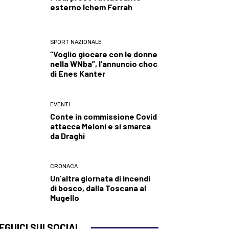
esterno Ichem Ferrah
SPORT NAZIONALE
“Voglio giocare con le donne
nella WNba”, l’annuncio choc
di Enes Kanter
EVENTI
Conte in commissione Covid
attacca Meloni e si smarca
da Draghi
CRONACA
Un’altra giornata di incendi
di bosco, dalla Toscana al
Mugello
EGUICI SUI SOCIAL