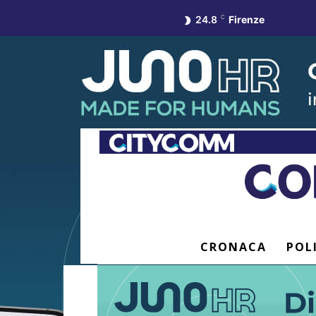
24.8
C
Firenze
CRONACA
POL