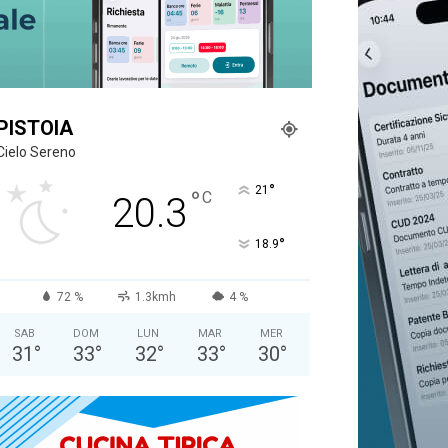
PISTOIA
Cielo Sereno
°
21
°
C
20.3
°
18.9
72 %
1.3kmh
4 %
SAB
DOM
LUN
MAR
MER
31
°
33
°
32
°
33
°
30
°