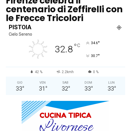
Firenze celebra il
centenario di Zeffirelli con
le Frecce Tricolori
PISTOIA
Cielo Sereno
°
34.6
°
C
32.8
°
30.7
42 %
2.2kmh
0 %
GIO
VEN
SAB
DOM
LUN
33
°
31
°
32
°
33
°
33
°