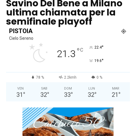
Savino Del Bene a Milano
ultima chiamata per la
semifinale playoff
PISTOIA
Cielo Sereno
°
22.4
°
C
21.3
°
19.6
78 %
2.2kmh
0 %
VEN
SAB
DOM
LUN
MAR
31
°
32
°
33
°
32
°
21
°