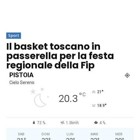
Sport
Il basket toscano in
passerella per la festa
regionale della Fip
PISTOIA
Cielo Sereno
°
21
°
C
20.3
°
18.9
72 %
1.3kmh
4 %
SAB
DOM
LUN
MAR
MER