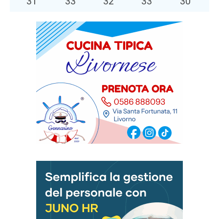
31
°
33
°
32
°
33
°
30
°