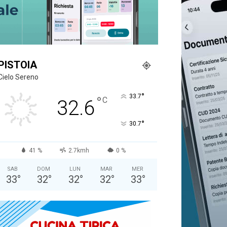
PISTOIA
Cielo Sereno
°
33.7
°
C
32.6
°
30.7
41 %
2.7kmh
0 %
SAB
DOM
LUN
MAR
MER
33
°
32
°
32
°
32
°
33
°