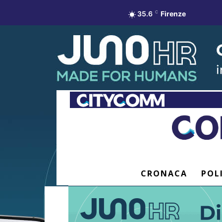
35.6
C
Firenze
CRONACA
POL