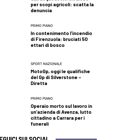
per scopi agricoli: scatta la
denuncia
PRIMO PIANO
In contenimento l’incendio
di Firenzuola: bruciati 50
ettari di bosco
SPORT NAZIONALE
MotoGp, oggi le qualifiche
del Gp di Silverstone –
Diretta
PRIMO PIANO
Operaio morto sul lavoro in
un’azienda di Avenza, lutto
cittadino a Carrara per i
funerali
EGUICI SUI SOCIAL