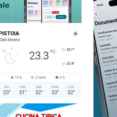
PISTOIA
Cielo Sereno
°
25.1
°
C
23.3
°
22.4
73 %
3.1kmh
0 %
GIO
VEN
SAB
DOM
LUN
23
°
31
°
32
°
33
°
32
°