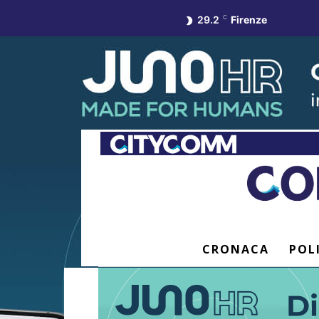
29.2
C
Firenze
CRONACA
POL