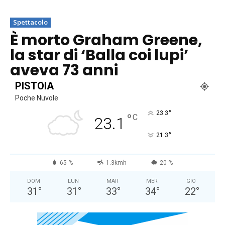
Spettacolo
È morto Graham Greene,
la star di ‘Balla coi lupi’
aveva 73 anni
PISTOIA
Poche Nuvole
°
23.3
°
C
23.1
°
21.3
65 %
1.3kmh
20 %
DOM
LUN
MAR
MER
GIO
31
°
31
°
33
°
34
°
22
°