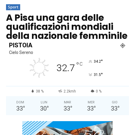
Sport
A Pisa una gara delle
qualificazioni mondiali
della nazionale femminile
PISTOIA
Cielo Sereno
°
34.2
°
C
32.7
°
31.5
38 %
2.2kmh
0 %
DOM
LUN
MAR
MER
GIO
33
°
30
°
33
°
33
°
33
°