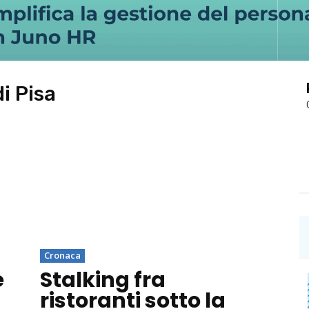
i Pisa
Cronaca
e
Stalking fra
ristoranti sotto la