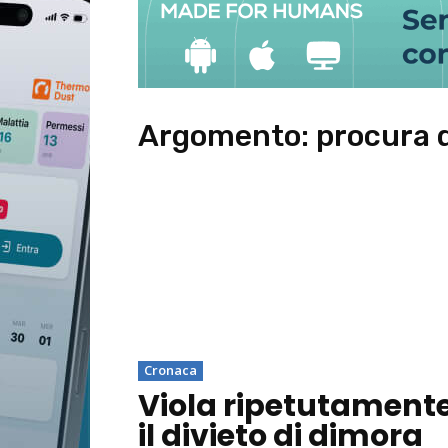
Argomento:
procura d
Cronaca
Viola ripetutament
il divieto di dimora