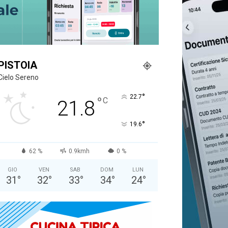
PISTOIA
Cielo Sereno
°
22.7
°
C
21.8
°
19.6
62 %
0.9kmh
0 %
GIO
VEN
SAB
DOM
LUN
31
°
32
°
33
°
34
°
24
°