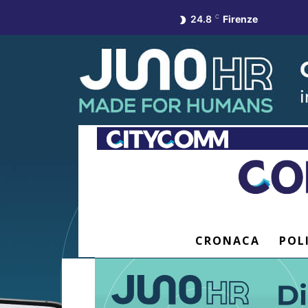
24.8
C
Firenze
CRONACA
POL