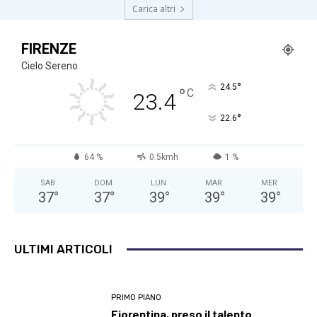
Carica altri
FIRENZE
Cielo Sereno
°
24.5
°
C
23.4
°
22.6
64 %
0.5kmh
1 %
SAB
DOM
LUN
MAR
MER
37
°
37
°
39
°
39
°
39
°
ULTIMI ARTICOLI
PRIMO PIANO
Fiorentina, preso il talento