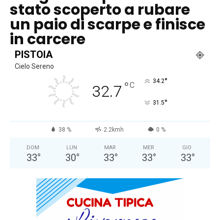
stato scoperto a rubare
un paio di scarpe e finisce
in carcere
PISTOIA
Cielo Sereno
°
34.2
°
C
32.7
°
31.5
38 %
2.2kmh
0 %
DOM
LUN
MAR
MER
GIO
33
°
30
°
33
°
33
°
33
°