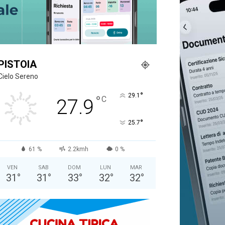
PISTOIA
Cielo Sereno
°
29.1
°
C
27.9
°
25.7
61 %
2.2kmh
0 %
VEN
SAB
DOM
LUN
MAR
31
°
31
°
33
°
32
°
32
°