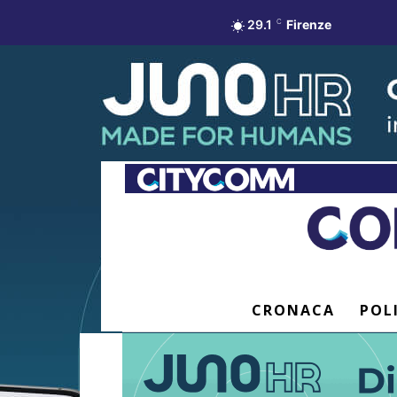
29.1
C
Firenze
CRONACA
POL