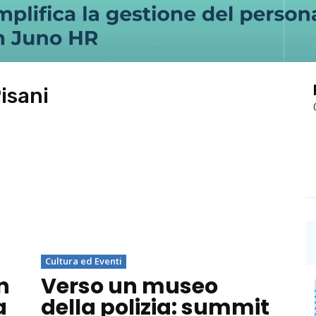
Pisani
Cultura ed Eventi
n
Verso un museo
a
della polizia: summit