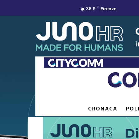
36.9
C
Firenze
CRONACA
POL