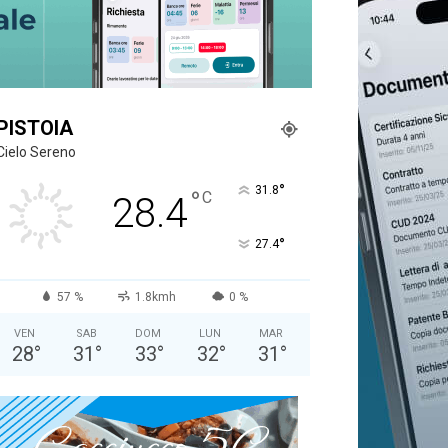
PISTOIA
Cielo Sereno
°
31.8
°
C
28.4
°
27.4
57 %
1.8kmh
0 %
VEN
SAB
DOM
LUN
MAR
28
°
31
°
33
°
32
°
31
°