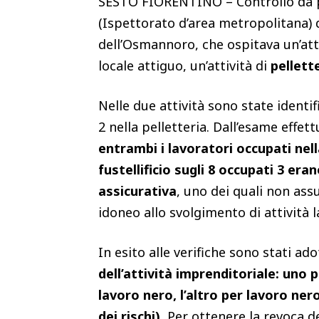
SESTO FIORENTINO – Controllo da par
(Ispettorato d’area metropolitana) 
dell’Osmannoro, che ospitava un’att
locale attiguo, un’attività di
pellett
Nelle due attività sono state identifi
2 nella pelletteria. Dall’esame effe
entrambi i lavoratori occupati nell
fustellificio sugli 8 occupati 3 er
assicurativa
, uno dei quali non ass
idoneo allo svolgimento di attività l
In esito alle verifiche sono stati ad
dell’attività imprenditoriale: uno 
lavoro nero, l’altro per lavoro ne
dei rischi).
Per ottenere la revoca d