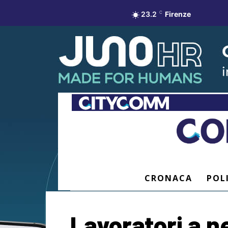
23.2
C
Firenze
CRONACA
POL
Lavoratori a n