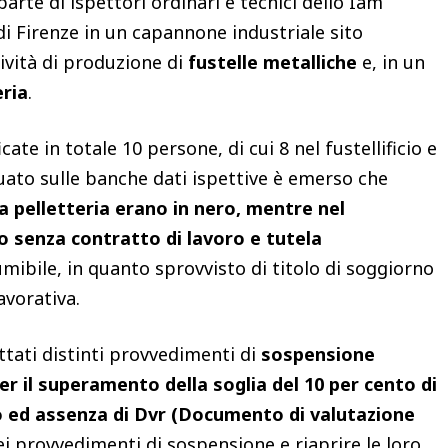
te di ispettori ordinari e tecnici dello Iam
di Firenze in un capannone industriale sito
ività di produzione di
fustelle metalliche
e, in un
eria
.
cate in totale 10 persone, di cui 8 nel fustellificio e
ttuato sulle banche dati ispettive è emerso che
a pelletteria erano in nero, mentre nel
ano senza contratto di lavoro e tutela
umibile, in quanto sprovvisto di titolo di soggiorno
avorativa.
ottati distinti provvedimenti di
sospensione
per il superamento della soglia del 10 per cento di
ro ed assenza di Dvr (Documento di valutazione
ei provvedimenti di sospensione e riaprire le loro