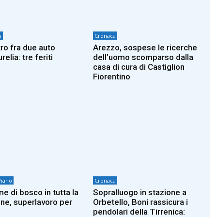
a
Cronaca
ro fra due auto
Arezzo, sospese le ricerche
urelia: tre feriti
dell’uomo scomparso dalla
casa di cura di Castiglion
Fiorentino
Piano
Cronaca
e di bosco in tutta la
Sopralluogo in stazione a
ne, superlavoro per
Orbetello, Boni rassicura i
pendolari della Tirrenica: