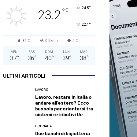
°
24.5
°
C
23.2
°
22.1
86 %
0.5kmh
0 %
VEN
SAB
DOM
LUN
MAR
37
°
36
°
40
°
39
°
38
°
ULTIMI ARTICOLI
LAVORO
Lavoro, restare in Italia o
andare all’estero? Ecco
bussola per orientarsi tra
sistemi retributivi Ue
CRONACA
Due banchi di bigiotteria