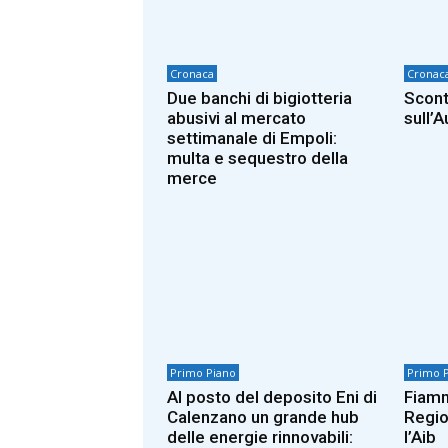
Cronaca
Cronac
Due banchi di bigiotteria
Scont
abusivi al mercato
sull’A
settimanale di Empoli:
multa e sequestro della
merce
Primo Piano
Primo 
Al posto del deposito Eni di
Fiamm
Calenzano un grande hub
Regio
delle energie rinnovabili:
l’Aib