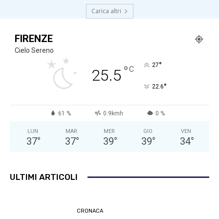
Carica altri
FIRENZE
Cielo Sereno
°
27
°
C
25.5
°
22.6
61 %
0.9kmh
0 %
LUN
MAR
MER
GIO
VEN
37
°
37
°
39
°
39
°
34
°
ULTIMI ARTICOLI
CRONACA