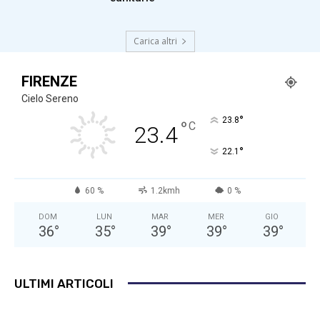
Carica altri
FIRENZE
Cielo Sereno
°
23.8
°
C
23.4
°
22.1
60 %
1.2kmh
0 %
DOM
LUN
MAR
MER
GIO
36
°
35
°
39
°
39
°
39
°
ULTIMI ARTICOLI