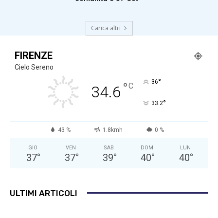
Carica altri
FIRENZE
Cielo Sereno
°
36
°
C
34.6
°
33.2
43 %
1.8kmh
0 %
GIO
VEN
SAB
DOM
LUN
37
°
37
°
39
°
40
°
40
°
ULTIMI ARTICOLI