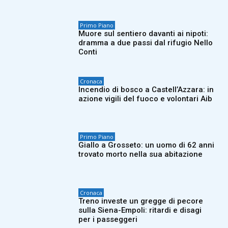
Primo Piano
Muore sul sentiero davanti ai nipoti:
dramma a due passi dal rifugio Nello
Conti
Cronaca
Incendio di bosco a Castell’Azzara: in
azione vigili del fuoco e volontari Aib
Primo Piano
Giallo a Grosseto: un uomo di 62 anni
trovato morto nella sua abitazione
Cronaca
Treno investe un gregge di pecore
sulla Siena-Empoli: ritardi e disagi
per i passeggeri