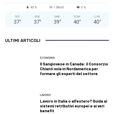
43 %
1.8kmh
0 %
GIO
VEN
SAB
DOM
LUN
37
°
37
°
39
°
40
°
40
°
ULTIMI ARTICOLI
ECONOMIA
Il Sangiovese in Canada: il Consorzio
Chianti vola in Nordamerica per
formare gli esperti del settore
LAVORO
Lavoro in Italia o all’estero? Guida ai
sistemi retributivi europei e ai veri
benefit