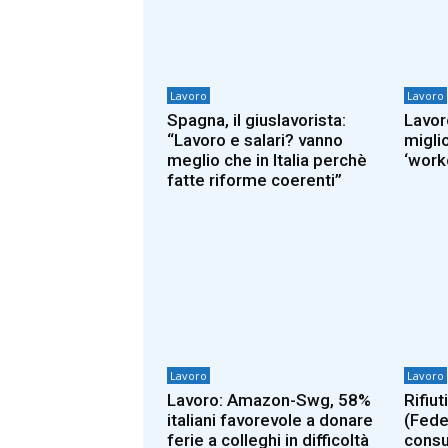
Lavoro
Lavoro
Spagna, il giuslavorista:
Lavor
“Lavoro e salari? vanno
migli
meglio che in Italia perchè
‘work
fatte riforme coerenti”
Lavoro
Lavoro
Lavoro: Amazon-Swg, 58%
Rifiuti
italiani favorevole a donare
(Fede
ferie a colleghi in difficoltà
consu