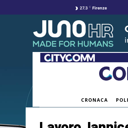
27.3
C
Firenze
CRONACA
POL
Lavoro, Iannice