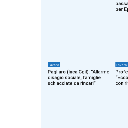
passa
per E
Lavoro
Lavoro
Pagliaro (Inca Cgil): “Allarme
Profes
disagio sociale, famiglie
“Ecco
schiacciate da rincari”
con r