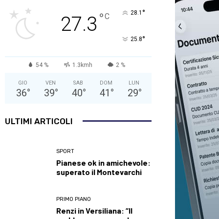
°
28.1
°
C
27.3
°
25.8
54 %
1.3kmh
2 %
GIO
VEN
SAB
DOM
LUN
36
°
39
°
40
°
41
°
29
°
ULTIMI ARTICOLI
SPORT
Pianese ok in amichevole:
superato il Montevarchi
PRIMO PIANO
Renzi in Versiliana: “Il