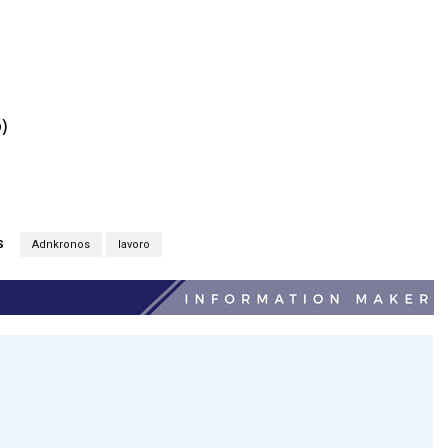
)
S
Adnkronos
lavoro