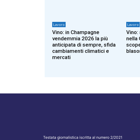
Lavoro
Lavoro
Vino: in Champagne
Vino:
vendemmia 2026 la più
nella
anticipata di sempre, sfida
scope
cambiamenti climatici e
blaso
mercati
Testata giornalistica iscritta al numero 2/2021