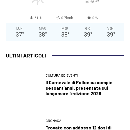
°
28.2
61 %
0.7kmh
0 %
LUN
MAR
MER
GIO
VEN
37
°
38
°
38
°
39
°
39
°
ULTIMI ARTICOLI
CULTURA ED EVENTI
Il Carnevale di Follonica compie
sessant’anni: presentata sul
lungomare l’edizione 2026
CRONACA
Trovato con addosso 12 dosi di