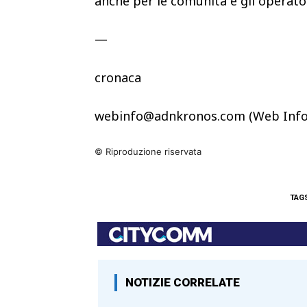
anche per le comunità e gli operato
—
cronaca
webinfo@adnkronos.com (Web Info
© Riproduzione riservata
TAG
NOTIZIE CORRELATE