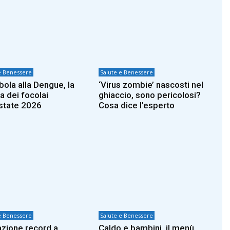
e Benessere
Salute e Benessere
bola alla Dengue, la
‘Virus zombie’ nascosti nel
 dei focolai
ghiaccio, sono pericolosi?
estate 2026
Cosa dice l’esperto
e Benessere
Salute e Benessere
zione record a
Caldo e bambini, il menù