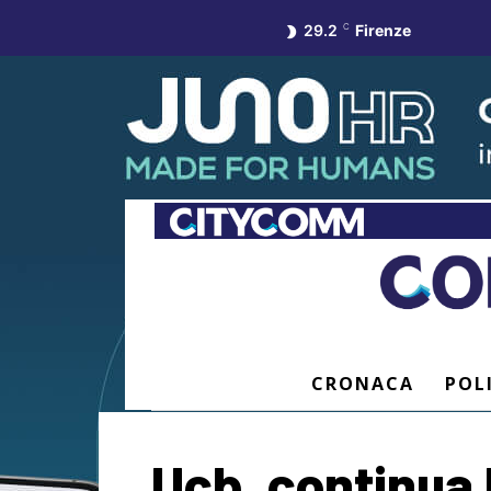
29.2
C
Firenze
CRONACA
POL
Ucb, continua 