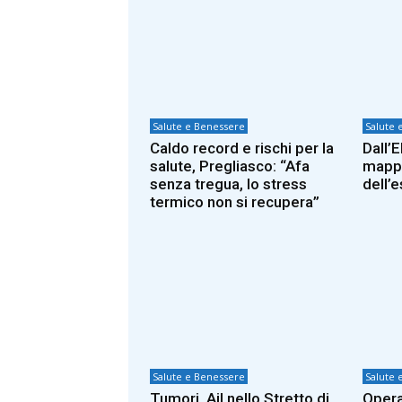
Salute e Benessere
Salute 
Caldo record e rischi per la
Dall’E
salute, Pregliasco: “Afa
mappa
senza tregua, lo stress
dell’
termico non si recupera”
Salute e Benessere
Salute 
Tumori, Ail nello Stretto di
Opera