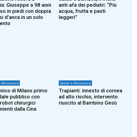
ia: Giuseppe a 98 anni
anti-afa dei pediatri: “Più
so in piedi con doppia
acqua, frutta e pasti
si d’anca in un solo
leggeri”
vento
e Benessere
Salute e Benessere
inico di Milano primo
Trapianti: innesto di cornea
ale pubblico con
ad alto rischio, intervento
robot chirurgici
riuscito al Bambino Gesù
nienti dalla Cina