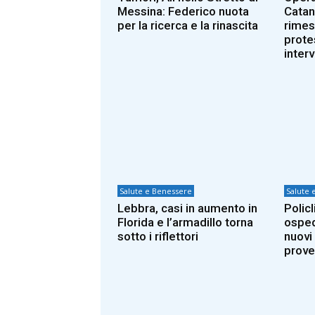
Messina: Federico nuota
Catan
per la ricerca e la rinascita
rimes
prote
inter
Salute e Benessere
Salute 
Lebbra, casi in aumento in
Policl
Florida e l’armadillo torna
osped
sotto i riflettori
nuovi 
prove