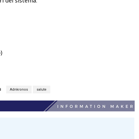
ri del sistema.
)
S
Adnkronos
salute