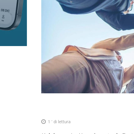
1
' di lettura