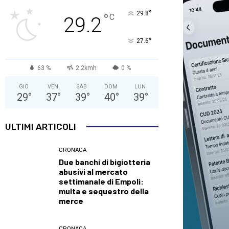
°
29.8
°
C
29.2
°
27.6
63 %
2.2kmh
0 %
GIO
VEN
SAB
DOM
LUN
29
°
37
°
39
°
40
°
39
°
ULTIMI ARTICOLI
CRONACA
Due banchi di bigiotteria
abusivi al mercato
settimanale di Empoli:
multa e sequestro della
merce
CRONACA