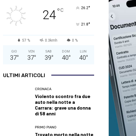
°
26.2
°
C
24
°
21.8
57 %
0.3kmh
0 %
GIO
VEN
SAB
DOM
LUN
37
°
37
°
39
°
40
°
40
°
ULTIMI ARTICOLI
CRONACA
Violento scontro fra due
auto nella notte a
Carrara: grave una donna
di 58 anni
PRIMO PIANO
Trovato morto nella notte