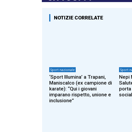
NOTIZIE CORRELATE
Sport nazionale
Sport n
‘Sport Illumina’ a Trapani,
Nepi 
Maniscalco (ex campione di
Salute
karate): “Qui i giovani
porta
imparano rispetto, unione e
social
inclusione”