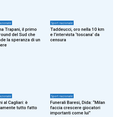
azionale
Sport nazionale
na Trapani, il primo
Taddeucci, oro nella 10 km
round del Sud che
e l’intervista ‘toscana’ da
de la speranza di un
censura
iere
azionale
Sport nazionale
i al Cagliari: è
Funerali Baresi, Dida: “Milan
camente tutto fatto
faccia crescere giocatori
importanti come lui”