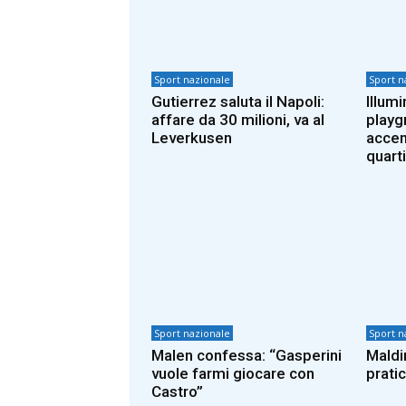
Sport nazionale
Sport n
Gutierrez saluta il Napoli:
Illumi
affare da 30 milioni, va al
playg
Leverkusen
accen
quart
Sport nazionale
Sport n
Malen confessa: “Gasperini
Maldin
vuole farmi giocare con
prati
Castro”