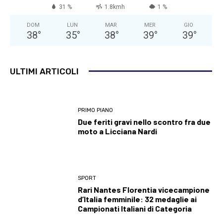
31 %
1.8kmh
1 %
DOM
LUN
MAR
MER
GIO
38
°
35
°
38
°
39
°
39
°
ULTIMI ARTICOLI
PRIMO PIANO
Due feriti gravi nello scontro fra due
moto a Licciana Nardi
SPORT
Rari Nantes Florentia vicecampione
d’Italia femminile: 32 medaglie ai
Campionati Italiani di Categoria