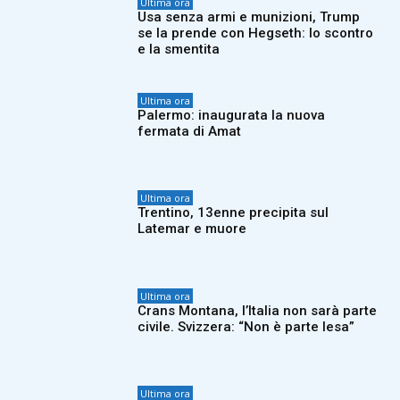
Ultima ora
Usa senza armi e munizioni, Trump
se la prende con Hegseth: lo scontro
e la smentita
Ultima ora
Palermo: inaugurata la nuova
fermata di Amat
Ultima ora
Trentino, 13enne precipita sul
Latemar e muore
Ultima ora
Crans Montana, l’Italia non sarà parte
civile. Svizzera: “Non è parte lesa”
Ultima ora