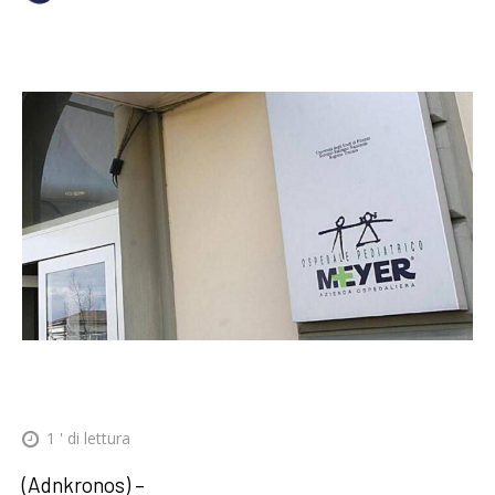
1
' di lettura
(Adnkronos) –