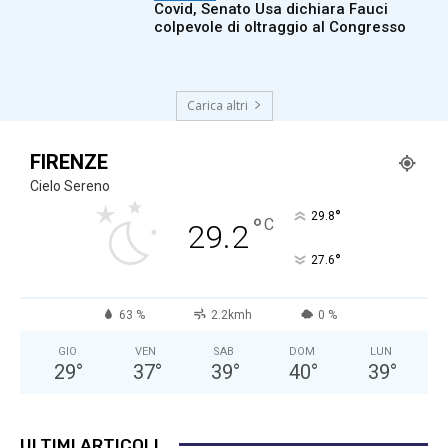
Covid, Senato Usa dichiara Fauci
colpevole di oltraggio al Congresso
Carica altri
FIRENZE
Cielo Sereno
°
29.8
°
C
29.2
°
27.6
63 %
2.2kmh
0 %
GIO
VEN
SAB
DOM
LUN
29
°
37
°
39
°
40
°
39
°
ULTIMI ARTICOLI