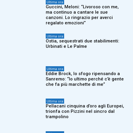
Ultima ora
Guccini, Meloni: “Livoroso con me,
ma continuo a cantare le sue
canzoni. Lo ringrazio per averci
regalato emozioni”
Ultima ora
Ostia, sequestrati due stabilimenti:
Urbinati e Le Palme
Ultima ora
Eddie Brock, lo sfogo ripensando a
Sanremo: “Io ultimo perché c’è gente
che fa più marchette di me”
Ultima ora
Pellacani cinquina d’oro agli Europei,
trionfa con Pizzini nel sincro dal
trampolino