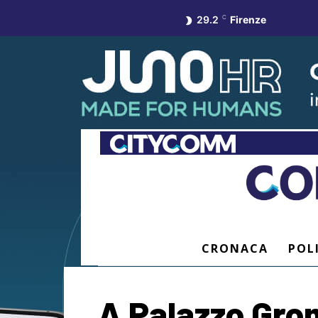
29.2
C
Firenze
CRONACA
POL
A Palazzo Grom