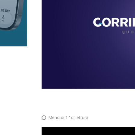
Meno di 1
' di lettura