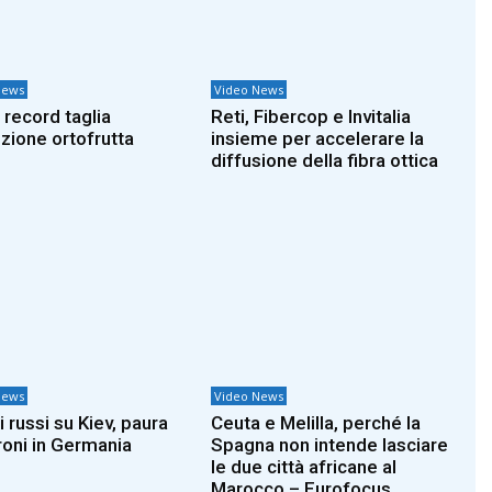
News
Video News
 record taglia
Reti, Fibercop e Invitalia
zione ortofrutta
insieme per accelerare la
diffusione della fibra ottica
News
Video News
i russi su Kiev, paura
Ceuta e Melilla, perché la
roni in Germania
Spagna non intende lasciare
le due città africane al
Marocco – Eurofocus