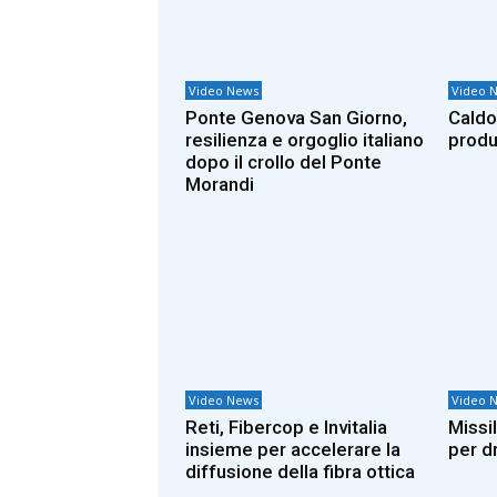
Video News
Video 
Ponte Genova San Giorno,
Caldo
resilienza e orgoglio italiano
produ
dopo il crollo del Ponte
Morandi
Video News
Video 
Reti, Fibercop e Invitalia
Missil
insieme per accelerare la
per d
diffusione della fibra ottica