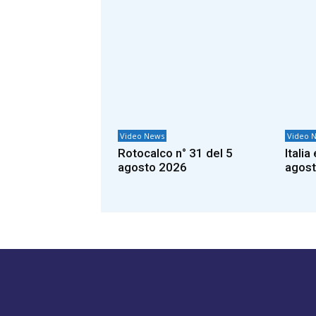
Video News
Video 
Rotocalco n° 31 del 5
Itali
agosto 2026
agos