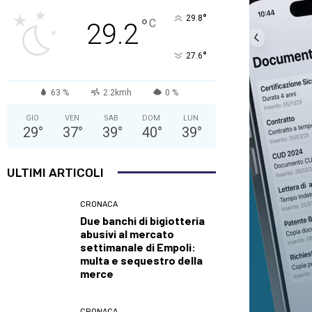
°
29.8
°
C
29.2
°
27.6
63 %
2.2kmh
0 %
GIO
VEN
SAB
DOM
LUN
29
°
37
°
39
°
40
°
39
°
ULTIMI ARTICOLI
CRONACA
Due banchi di bigiotteria
abusivi al mercato
settimanale di Empoli:
multa e sequestro della
merce
CRONACA