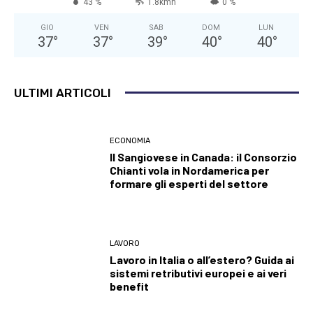
43 %
1.8kmh
0 %
GIO
VEN
SAB
DOM
LUN
37
°
37
°
39
°
40
°
40
°
ULTIMI ARTICOLI
ECONOMIA
Il Sangiovese in Canada: il Consorzio
Chianti vola in Nordamerica per
formare gli esperti del settore
LAVORO
Lavoro in Italia o all’estero? Guida ai
sistemi retributivi europei e ai veri
benefit