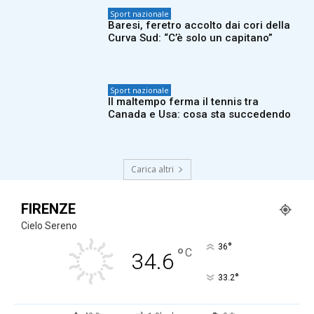
Sport nazionale
Baresi, feretro accolto dai cori della
Curva Sud: “C’è solo un capitano”
Sport nazionale
Il maltempo ferma il tennis tra
Canada e Usa: cosa sta succedendo
Carica altri
FIRENZE
Cielo Sereno
°
36
°
C
34.6
°
33.2