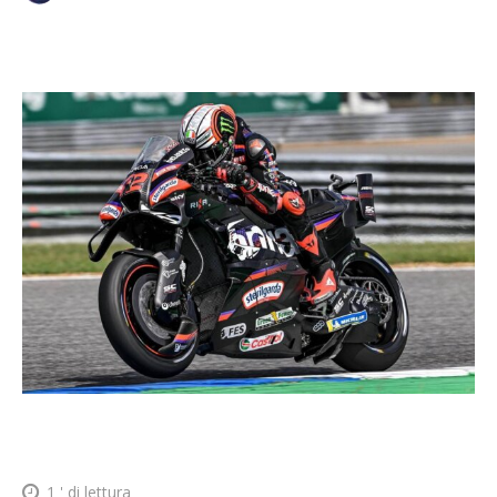
1
' di lettura