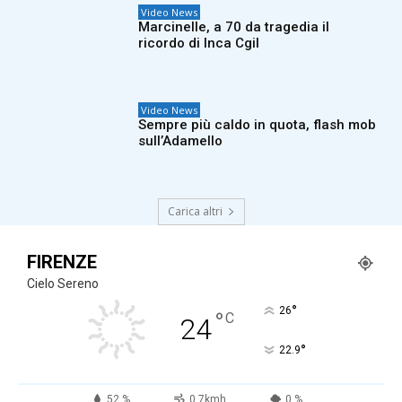
Video News
Marcinelle, a 70 da tragedia il
ricordo di Inca Cgil
Video News
Sempre più caldo in quota, flash mob
sull’Adamello
Carica altri
FIRENZE
Cielo Sereno
°
26
°
C
24
°
22.9
52 %
0.7kmh
0 %