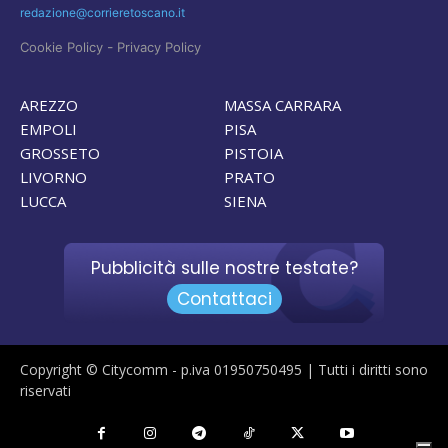
redazione@corrieretoscano.it
-
Cookie Policy
Privacy Policy
AREZZO
MASSA CARRARA
EMPOLI
PISA
GROSSETO
PISTOIA
LIVORNO
PRATO
LUCCA
SIENA
Pubblicità sulle nostre testate?
Contattaci
Copyright © Citycomm - p.iva 01950750495 | Tutti i diritti sono
riservati