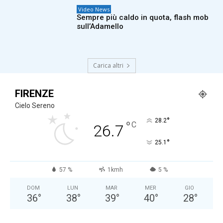
Video News
Sempre più caldo in quota, flash mob
sull’Adamello
Carica altri
FIRENZE
Cielo Sereno
°
28.2
°
C
26.7
°
25.1
57 %
1kmh
5 %
DOM
LUN
MAR
MER
GIO
36
°
38
°
39
°
40
°
28
°