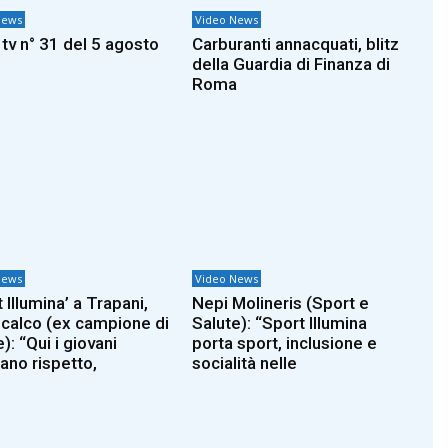
News
Video News
 tv n° 31 del 5 agosto
Carburanti annacquati, blitz
della Guardia di Finanza di
Roma
News
Video News
 Illumina’ a Trapani,
Nepi Molineris (Sport e
calco (ex campione di
Salute): “Sport Illumina
): “Qui i giovani
porta sport, inclusione e
ano rispetto,
socialità nelle