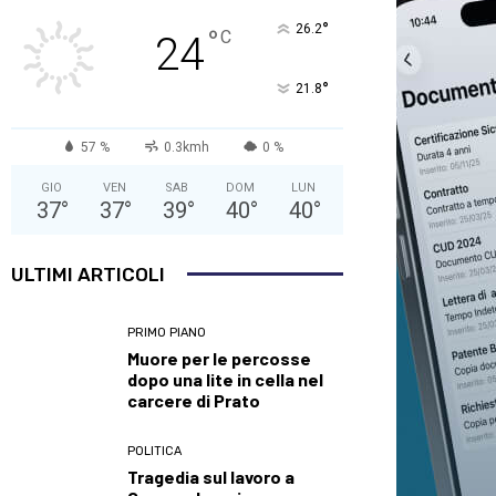
°
26.2
°
C
24
°
21.8
57 %
0.3kmh
0 %
GIO
VEN
SAB
DOM
LUN
37
°
37
°
39
°
40
°
40
°
ULTIMI ARTICOLI
PRIMO PIANO
Muore per le percosse
dopo una lite in cella nel
carcere di Prato
POLITICA
Tragedia sul lavoro a