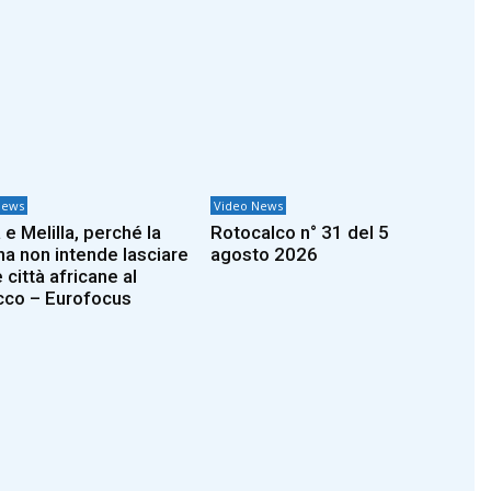
News
Video News
e Melilla, perché la
Rotocalco n° 31 del 5
a non intende lasciare
agosto 2026
 città africane al
co – Eurofocus