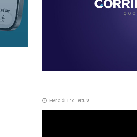
Meno di 1
' di lettura