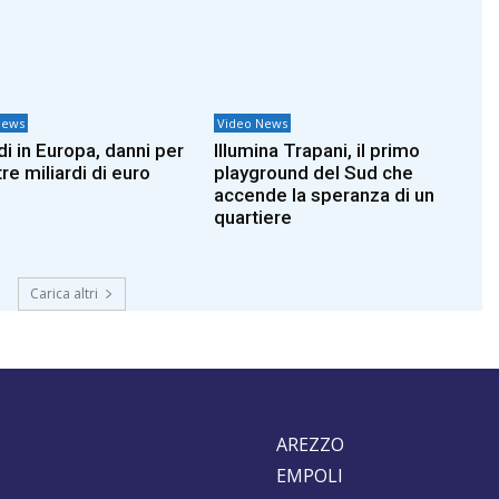
News
Video News
di in Europa, danni per
Illumina Trapani, il primo
tre miliardi di euro
playground del Sud che
accende la speranza di un
quartiere
Carica altri
AREZZO
EMPOLI