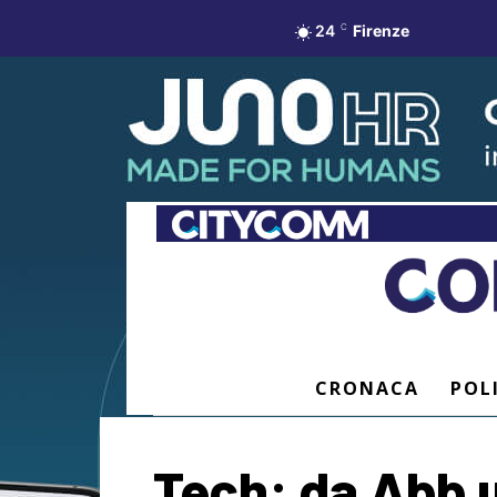
24
C
Firenze
CRONACA
POL
Tech: da Abb 