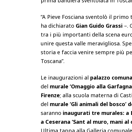
prima bandiera sventolata in Toscan
“A Pieve Fosciana sventolò il primo 
ha dichiarato
Gian Guido Grassi
–. 
tra i più importanti della scena eu
unire questa valle meravigliosa. Spe
storia e faccia venire sempre più 
Toscana”.
Le inaugurazioni al
palazzo comuna
del
murale ‘Omaggio alla Garfagnana
Firenze
; alla scuola materna di Cas
del
murale ‘Gli animali del bosco’ d
saranno
inaugurati tre murales: a L
a Ceserana ‘Sant al muro, mani al c
Ultima tappa alla Galleria comunale