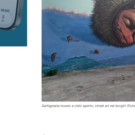
Garfagnana museo a cielo aperto, street art nei borghi (Fot