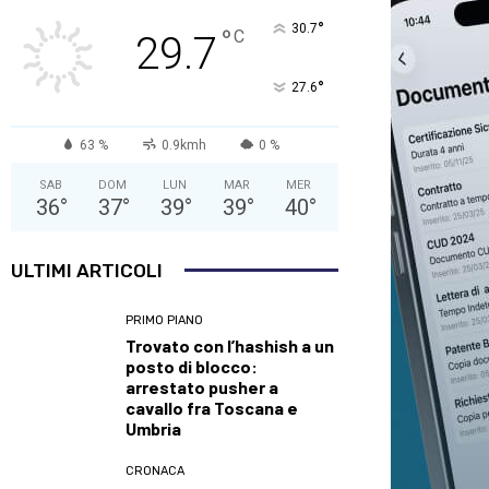
°
30.7
°
C
29.7
°
27.6
63 %
0.9kmh
0 %
SAB
DOM
LUN
MAR
MER
36
°
37
°
39
°
39
°
40
°
ULTIMI ARTICOLI
PRIMO PIANO
Trovato con l’hashish a un
posto di blocco:
arrestato pusher a
cavallo fra Toscana e
Umbria
CRONACA