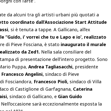
orghi con l’arte”.
te da alcuni tra gli artisti urbani più quotati a
tto coordinato dall’Associazione Start Attitude
assi
, si è tenuta a tappe. A
Gallicano
,
all’ex
e “Guido, i’ vorrei che tu e Lapo e io’, realizzato
re di Pieve Fosciana, è stato
inaugurato il
murale
 realizzato da Zed1.
Nella sala consiliare del
tampa di presentazione dell’intero progetto. Sono
 Mario Puppa,
Andrea Tagliasacchi,
presidente
,
Francesco Angelini,
sindaco di Pieve
 di Fosciandora,
Francesco Pioli,
sindaco di Villa
daco di Castiglione di Garfagnana,
Caterina
aisi,
sindaco di Gallicano, e
Gian Guido
. Nell’occasione sarà eccezionalmente esposta la