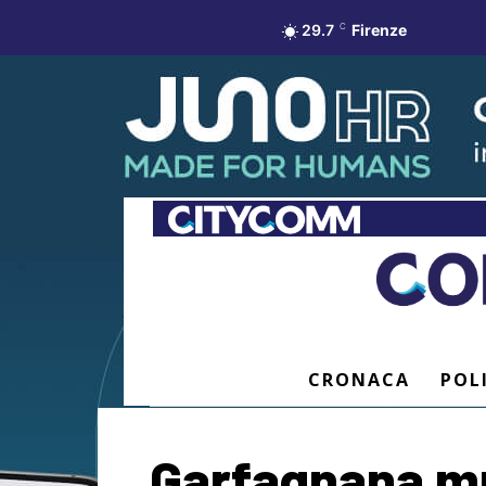
29.7
C
Firenze
CRONACA
POL
Garfagnana mu