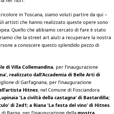
a nel 1831.
tricolore in Toscana, siamo voluti partire da qui –
Gli artisti che hanno realizzato queste opere sono
ropea. Quello che abbiamo cercato di fare è stato
riamo che la street art aiuti a recuperare la nostra
persone a conoscere questo splendido pezzo di
le di
Villa Collemandina
, per l’inaugurazione
’, realizzato dall’Accademia di Belle Arti di
tiglione di Garfagnana, per l’inaugurazione
ell’artista Hitnes
; nel Comune di Fosciandora
upinaia ‘La civiltà della castagna’ di Bastardilla;
ulo’ di Zed1; a Riana ‘La festa del vino’ di Hitnes
.
 di Barga, per l’inaugurazione della
mostra