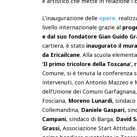
e artistico che mette in relazione i b
L’inaugurazione delle
opere
,
realizza
livello internazionale grazie al
proge
e dal suo fondatore
Gian Guido Gr
cartiera, è stato
inaugurato il mural
da
Ericailcane
. Alla scuola elementa
‘Il primo tricolore della Toscana’,
Comune, si è tenuta la conferenza s
intervenuti, con Antonio Mazzeo e
dell’Unione dei Comuni Garfagnana
Fosciana,
Moreno Lunardi,
sindaco
Collemandina,
Daniele Gaspari,
sin
Campani,
sindaco di Barga,
David S
Grassi,
Associazione Start Attitude