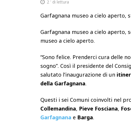
2
' di lettura
Garfagnana museo a cielo aperto, st
Garfagnana museo a cielo aperto, se
museo a cielo aperto.
“Sono felice. Prenderci cura delle n
sogno”. Così il presidente del Consi
salutato l’inaugurazione di un
itine
della Garfagnana
.
Questi i sei Comuni coinvolti nel pr
Collemandina
,
Pieve Fosciana
,
Fos
Garfagnana
e
Barga
.