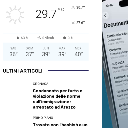
°
30.7
°
C
29.7
°
27.6
63 %
0.9kmh
0 %
SAB
DOM
LUN
MAR
MER
36
°
37
°
39
°
39
°
40
°
ULTIMI ARTICOLI
CRONACA
Condannato per furto e
violazione delle norme
sull’immigrazione:
arrestato ad Arezzo
PRIMO PIANO
Trovato con l’hashish a un