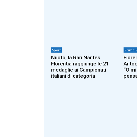
Sport
Primo 
Nuoto, la Rari Nantes
Fiore
Florentia raggiunge le 21
Antog
medaglie ai Campionati
“O mi
italiani di categoria
pensa