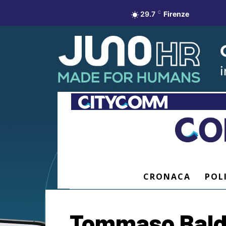
29.7
C
Firenze
CRONACA
POL
Tommaso Baldan