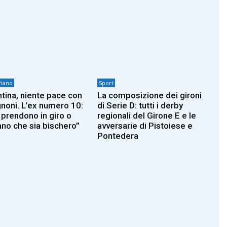
Piano
Sport
ntina, niente pace con
La composizione dei gironi
noni. L’ex numero 10:
di Serie D: tutti i derby
 prendono in giro o
regionali del Girone E e le
no che sia bischero”
avversarie di Pistoiese e
Pontedera