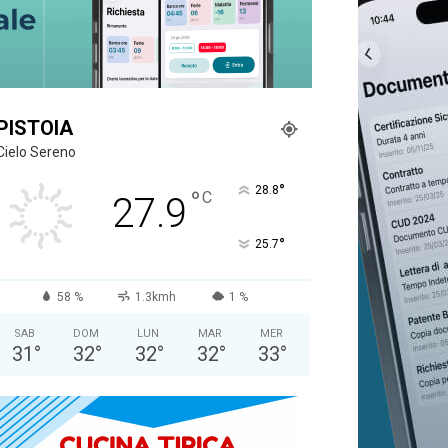
PISTOIA
Cielo Sereno
°
28.8
°
C
27.9
°
25.7
58 %
1.3kmh
1 %
SAB
DOM
LUN
MAR
MER
31
°
32
°
32
°
32
°
33
°