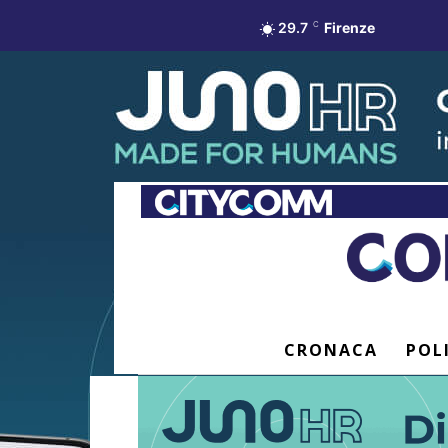
29.7
C
Firenze
CRONACA
POL