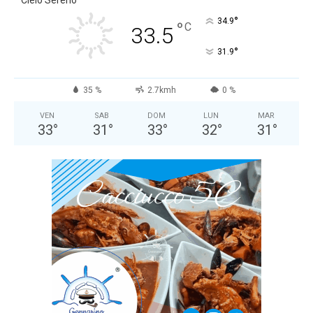
Cielo Sereno
°
34.9
°
C
33.5
°
31.9
35 %
2.7kmh
0 %
VEN
SAB
DOM
LUN
MAR
33
°
31
°
33
°
32
°
31
°