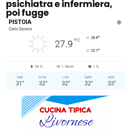
psichiatra e infermiera,
poi fugge
PISTOIA
Cielo Sereno
°
28.8
°
C
27.9
°
25.7
58 %
1.3kmh
1 %
SAB
DOM
LUN
MAR
MER
31
°
32
°
32
°
32
°
33
°