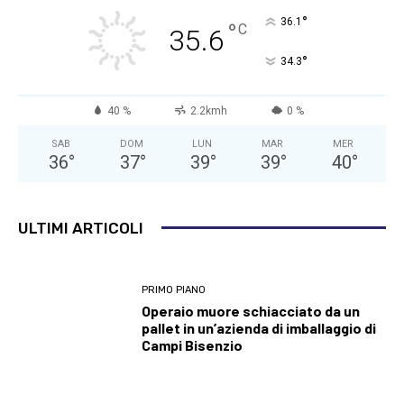
°
36.1
°
C
35.6
°
34.3
40 %
2.2kmh
0 %
SAB
DOM
LUN
MAR
MER
36
°
37
°
39
°
39
°
40
°
ULTIMI ARTICOLI
PRIMO PIANO
Operaio muore schiacciato da un
pallet in un’azienda di imballaggio di
Campi Bisenzio