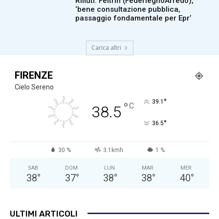
Rifiuti: Feltrin (FederlegnoArredo),
‘bene consultazione pubblica,
passaggio fondamentale per Epr’
Carica altri
FIRENZE
Cielo Sereno
°
39.1
°
C
38.5
°
36.5
30 %
3.1kmh
1 %
SAB
DOM
LUN
MAR
MER
38
°
37
°
38
°
38
°
40
°
ULTIMI ARTICOLI