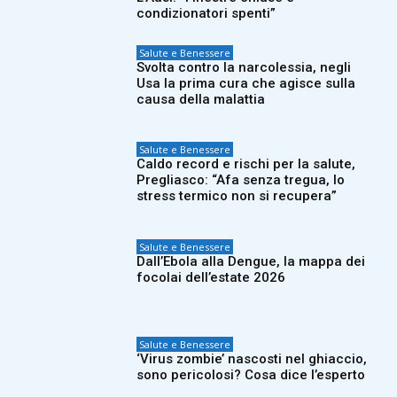
condizionatori spenti”
Salute e Benessere
Svolta contro la narcolessia, negli
Usa la prima cura che agisce sulla
causa della malattia
Salute e Benessere
Caldo record e rischi per la salute,
Pregliasco: “Afa senza tregua, lo
stress termico non si recupera”
Salute e Benessere
Dall’Ebola alla Dengue, la mappa dei
focolai dell’estate 2026
Salute e Benessere
‘Virus zombie’ nascosti nel ghiaccio,
sono pericolosi? Cosa dice l’esperto