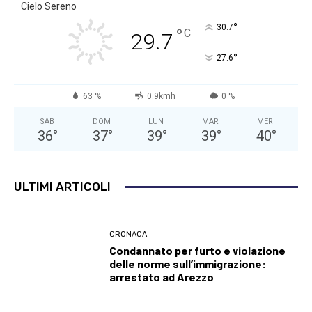
Cielo Sereno
°
30.7
°
C
29.7
°
27.6
63 %
0.9kmh
0 %
SAB
DOM
LUN
MAR
MER
36
°
37
°
39
°
39
°
40
°
ULTIMI ARTICOLI
CRONACA
Condannato per furto e violazione
delle norme sull’immigrazione:
arrestato ad Arezzo