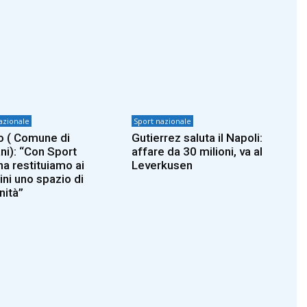
azionale
Sport nazionale
 ( Comune di
Gutierrez saluta il Napoli:
ni): “Con Sport
affare da 30 milioni, va al
na restituiamo ai
Leverkusen
ini uno spazio di
ità”