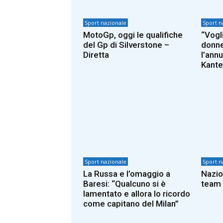
Sport nazionale
Sport n
MotoGp, oggi le qualifiche
“Vogl
del Gp di Silverstone –
donne
Diretta
l’ann
Kante
Sport nazionale
Sport n
La Russa e l’omaggio a
Nazio
Baresi: “Qualcuno si è
team
lamentato e allora lo ricordo
come capitano del Milan”