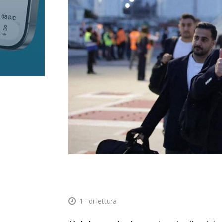
1
' di lettura