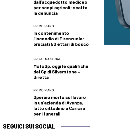
dall’acquedotto mediceo
per scopi agricoli: scatta
la denuncia
PRIMO PIANO
In contenimento
l’incendio di Firenzuola:
bruciati 50 ettari di bosco
SPORT NAZIONALE
MotoGp, oggi le qualifiche
del Gp di Silverstone –
Diretta
PRIMO PIANO
Operaio morto sul lavoro
in un’azienda di Avenza,
lutto cittadino a Carrara
per i funerali
SEGUICI SUI SOCIAL