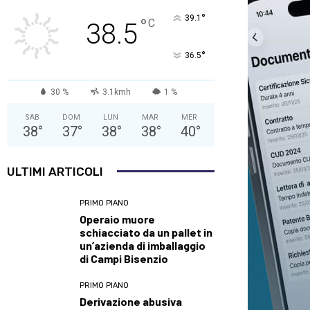
°
39.1
°
C
38.5
°
36.5
30 %
3.1kmh
1 %
SAB
DOM
LUN
MAR
MER
38
°
37
°
38
°
38
°
40
°
ULTIMI ARTICOLI
PRIMO PIANO
Operaio muore
schiacciato da un pallet in
un’azienda di imballaggio
di Campi Bisenzio
PRIMO PIANO
Derivazione abusiva