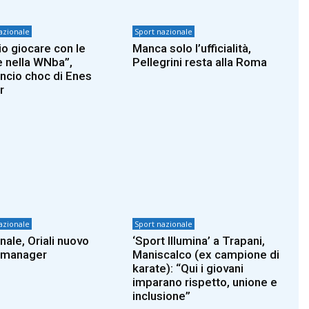
azionale
Sport nazionale
io giocare con le
Manca solo l’ufficialità,
 nella WNba”,
Pellegrini resta alla Roma
uncio choc di Enes
r
azionale
Sport nazionale
nale, Oriali nuovo
‘Sport Illumina’ a Trapani,
 manager
Maniscalco (ex campione di
karate): “Qui i giovani
imparano rispetto, unione e
inclusione”