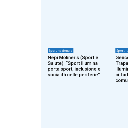
Sport nazionale
Sport n
Nepi Molineris (Sport e
Genco
Salute): “Sport Illumina
Trapa
porta sport, inclusione e
Illumi
socialità nelle periferie”
cittad
comun