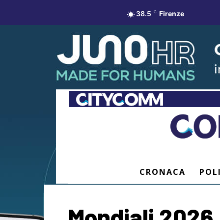
38.5
C
Firenze
CRONACA
POL
Mondiali 2026, 