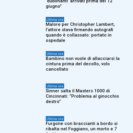
‘dublinanti’ arrivati prima del 12
giugno”
Ultima ora
Malore per Christopher Lambert,
l’attore stava firmando autografi
quando è collassato: portato in
ospedale
Ultima ora
Bambino non vuole di allacciarsi la
cintura prima del decollo, volo
cancellato
Ultima ora
Sinner salta il Masters 1000 di
Cincinnati: “Problema al ginocchio
destro”
Ultima ora
Furgone con braccianti a bordo si
ribalta nel Foggiano, un morto e 7