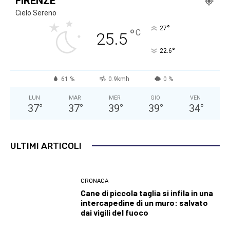
FIRENZE
Cielo Sereno
°
27
°
C
25.5
°
22.6
61 %
0.9kmh
0 %
LUN
MAR
MER
GIO
VEN
37
°
37
°
39
°
39
°
34
°
ULTIMI ARTICOLI
CRONACA
Cane di piccola taglia si infila in una
intercapedine di un muro: salvato
dai vigili del fuoco