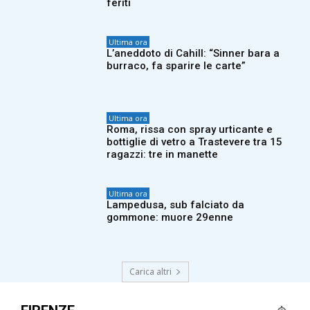
feriti
Ultima ora
L’aneddoto di Cahill: “Sinner bara a
burraco, fa sparire le carte”
Ultima ora
Roma, rissa con spray urticante e
bottiglie di vetro a Trastevere tra 15
ragazzi: tre in manette
Ultima ora
Lampedusa, sub falciato da
gommone: muore 29enne
Carica altri