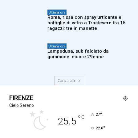
Ultima ora
Roma, rissa con spray urticante e
bottiglie di vetro a Trastevere tra 15
ragazzi: tre in manette
Ultima ora
Lampedusa, sub falciato da
gommone: muore 29enne
Carica altri
FIRENZE
Cielo Sereno
°
27
°
C
25.5
°
22.6