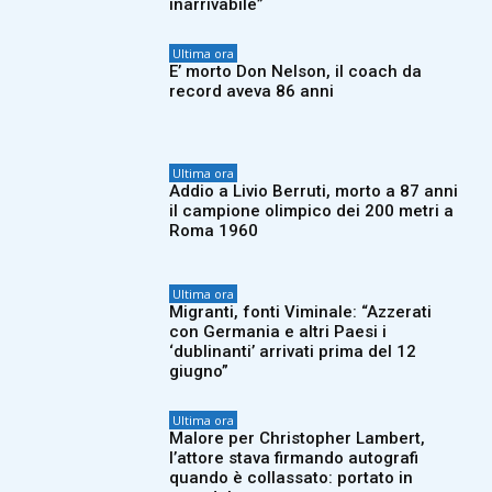
inarrivabile”
Ultima ora
E’ morto Don Nelson, il coach da
record aveva 86 anni
Ultima ora
Addio a Livio Berruti, morto a 87 anni
il campione olimpico dei 200 metri a
Roma 1960
Ultima ora
Migranti, fonti Viminale: “Azzerati
con Germania e altri Paesi i
‘dublinanti’ arrivati prima del 12
giugno”
Ultima ora
Malore per Christopher Lambert,
l’attore stava firmando autografi
quando è collassato: portato in