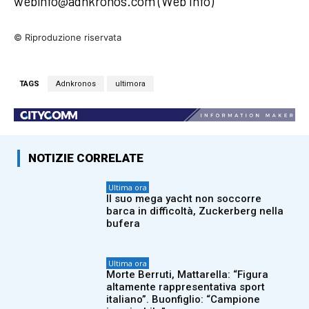
webinfo@adnkronos.com (Web Info)
© Riproduzione riservata
TAGS
Adnkronos
ultimora
NOTIZIE CORRELATE
Ultima ora
Il suo mega yacht non soccorre
barca in difficoltà, Zuckerberg nella
bufera
Ultima ora
Morte Berruti, Mattarella: “Figura
altamente rappresentativa sport
italiano”. Buonfiglio: “Campione