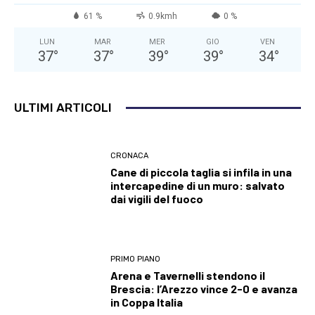
61 %
0.9kmh
0 %
LUN
MAR
MER
GIO
VEN
37
°
37
°
39
°
39
°
34
°
ULTIMI ARTICOLI
CRONACA
Cane di piccola taglia si infila in una
intercapedine di un muro: salvato
dai vigili del fuoco
PRIMO PIANO
Arena e Tavernelli stendono il
Brescia: l’Arezzo vince 2-0 e avanza
in Coppa Italia