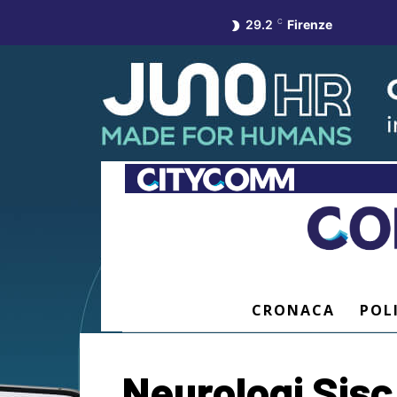
29.2
C
Firenze
CRONACA
POL
Neurologi Sisc