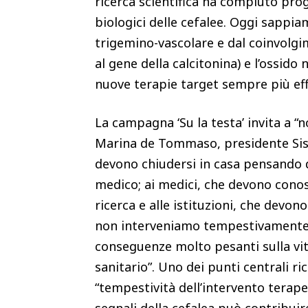
ricerca scientifica ha compiuto pro
biologici delle cefalee. Oggi sappia
trigemino-vascolare e dal coinvolgi
al gene della calcitonina) e l’ossido
nuove terapie target sempre più eff
La campagna ‘Su la testa’ invita a “n
Marina de Tommaso, presidente Sisc 
devono chiudersi in casa pensando di
medico; ai medici, che devono cono
ricerca e alle istituzioni, che devon
non interveniamo tempestivamente, i
conseguenze molto pesanti sulla vita
sanitario”. Uno dei punti centrali ri
“tempestività dell’intervento terap