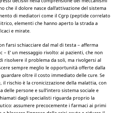
gressi decisivi nella comprensione dei meccanismi
mo che il dolore nasce dall’attivazione del sistema
mento di mediatori come il Cgrp (peptide correlato
 nitrico, elementi che hanno aperto la strada a
icaci e mirate.
on farsi schiacciare dal mal di testa – afferma
– E’ un messaggio rivolto: ai pazienti, che non
 risolvere il problema da soli, ma rivolgersi al
scere sempre meglio le opportunità offerte dalla
o guardare oltre il costo immediato delle cure. Se
l rischio è la cronicizzazione della malattia, con
 delle persone e sull’intero sistema sociale e
chiamati dagli specialisti riguarda proprio la
eutico: assumere precocemente i farmaci ai primi