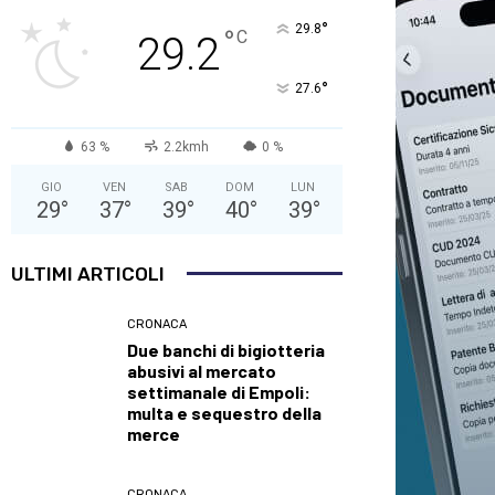
°
29.8
°
C
29.2
°
27.6
63 %
2.2kmh
0 %
GIO
VEN
SAB
DOM
LUN
29
°
37
°
39
°
40
°
39
°
ULTIMI ARTICOLI
CRONACA
Due banchi di bigiotteria
abusivi al mercato
settimanale di Empoli:
multa e sequestro della
merce
CRONACA