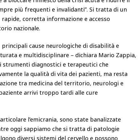
a bloccare l’innesco della crisi acuta e ridurre il
mpre più frequenti e invalidanti”. Si tratta di un
 rapide, corretta informazione e accesso
torio nazionale.
principali cause neurologiche di disabilità e
turata e multidisciplinare – dichiara Mario Zappia,
 strumenti diagnostici e terapeutici che
vamente la qualità di vita dei pazienti, ma resta
zione tra medicina del territorio, neurologi e
 paziente arrivi troppo tardi alle cure
articolare l’emicrania, sono state banalizzate
tre oggi sappiamo che si tratta di patologie
gono diversi sistemi del cervello e possono