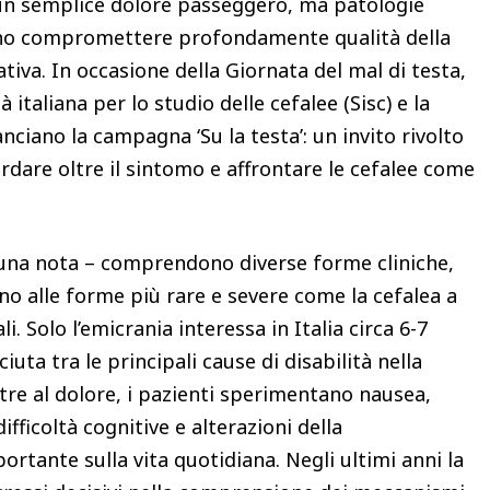
un semplice dolore passeggero, ma patologie
no compromettere profondamente qualità della
orativa. In occasione della Giornata del mal di testa,
à italiana per lo studio delle cefalee (Sisc) e la
anciano la campagna ‘Su la testa’: un invito rivolto
ardare oltre il sintomo e affrontare le cefalee come
n una nota – comprendono diverse forme cliniche,
fino alle forme più rare e severe come la cefalea a
i. Solo l’emicrania interessa in Italia circa 6-7
iuta tra le principali cause di disabilità nella
ltre al dolore, i pazienti sperimentano nausea,
ifficoltà cognitive e alterazioni della
rtante sulla vita quotidiana. Negli ultimi anni la