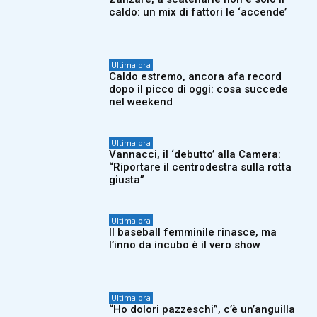
caldo: un mix di fattori le ‘accende’
Ultima ora
Caldo estremo, ancora afa record
dopo il picco di oggi: cosa succede
nel weekend
Ultima ora
Vannacci, il ‘debutto’ alla Camera:
“Riportare il centrodestra sulla rotta
giusta”
Ultima ora
Il baseball femminile rinasce, ma
l’inno da incubo è il vero show
Ultima ora
“Ho dolori pazzeschi”, c’è un’anguilla