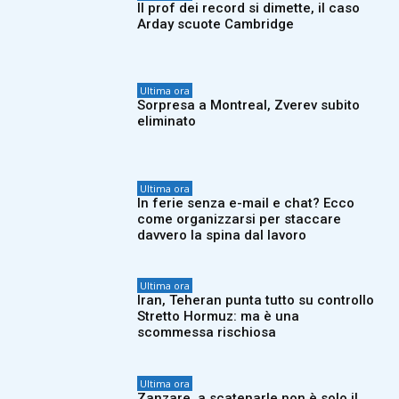
Il prof dei record si dimette, il caso
Arday scuote Cambridge
Ultima ora
Sorpresa a Montreal, Zverev subito
eliminato
Ultima ora
In ferie senza e-mail e chat? Ecco
come organizzarsi per staccare
davvero la spina dal lavoro
Ultima ora
Iran, Teheran punta tutto su controllo
Stretto Hormuz: ma è una
scommessa rischiosa
Ultima ora
Zanzare, a scatenarle non è solo il