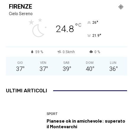
FIRENZE
Cielo Sereno
°
26
°
C
24.8
°
21.9
59 %
0.5kmh
0 %
GIO
VEN
SAB
DOM
LUN
37
°
37
°
39
°
40
°
36
°
ULTIMI ARTICOLI
SPORT
Pianese ok in amichevole: superato
il Montevarchi