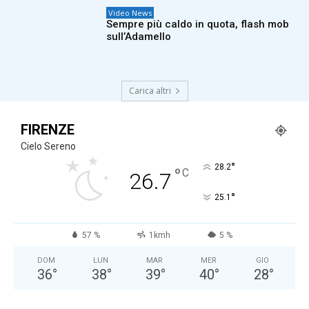
Video News
Sempre più caldo in quota, flash mob
sull’Adamello
Carica altri
FIRENZE
Cielo Sereno
°
28.2
°
C
26.7
°
25.1
57 %
1kmh
5 %
DOM
LUN
MAR
MER
GIO
36
°
38
°
39
°
40
°
28
°