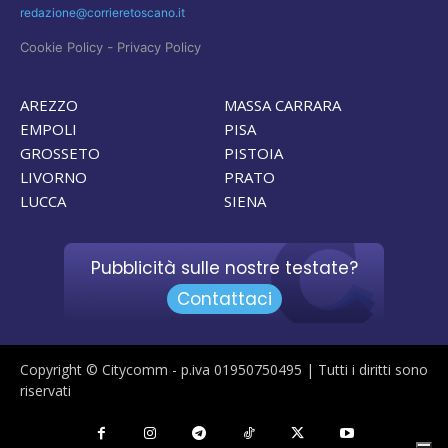
redazione@corrieretoscano.it
-
Cookie Policy
Privacy Policy
AREZZO
MASSA CARRARA
EMPOLI
PISA
GROSSETO
PISTOIA
LIVORNO
PRATO
LUCCA
SIENA
Pubblicità sulle nostre testate?
Contattaci
Copyright © Citycomm - p.iva 01950750495 | Tutti i diritti sono
riservati