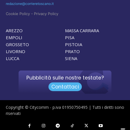
redazione@corrieretoscano.it
-
Cookie Policy
Privacy Policy
AREZZO
MASSA CARRARA
EMPOLI
PISA
GROSSETO
PISTOIA
LIVORNO
PRATO
LUCCA
SIENA
Pubblicità sulle nostre testate?
Contattaci
Copyright © Citycomm - p.iva 01950750495 | Tutti i diritti sono
riservati