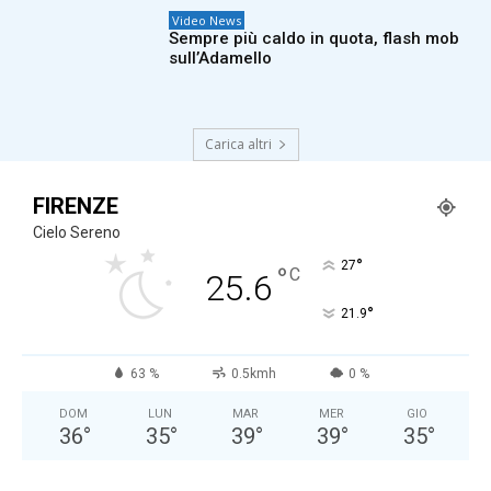
Video News
Sempre più caldo in quota, flash mob
sull’Adamello
Carica altri
FIRENZE
Cielo Sereno
°
27
°
C
25.6
°
21.9
63 %
0.5kmh
0 %
DOM
LUN
MAR
MER
GIO
36
°
35
°
39
°
39
°
35
°