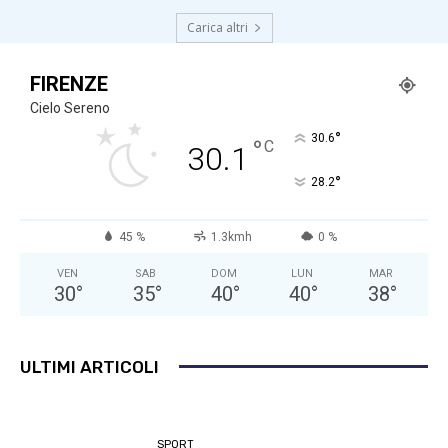
Carica altri
FIRENZE
Cielo Sereno
°
30.6
°
C
30.1
°
28.2
45 %
1.3kmh
0 %
VEN
SAB
DOM
LUN
MAR
30
°
35
°
40
°
40
°
38
°
ULTIMI ARTICOLI
SPORT