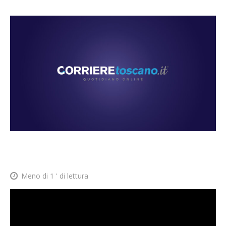
Meno di 1
' di lettura