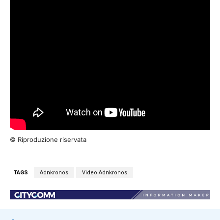
© Riproduzione riservata
TAGS
Adnkronos
Video Adnkronos